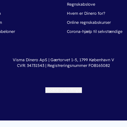
o
Regnskabslove
m
Hvem er Dinero for?
n
Online regnskabskurser
abeloner
Corona-hjælp til selvstændige
Visma Dinero ApS | Gærtorvet 1-5, 1799 København V
CVR: 34731543 | Registreringsnummer FOB165082
Cookie-indstillinger