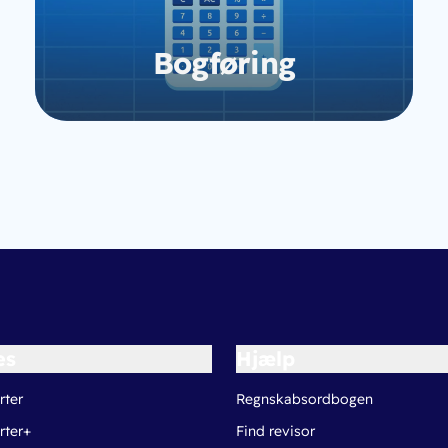
Bogføring
Gå til kursus
es
Hjælp
rter
Regnskabsordbogen
rter+
Find revisor