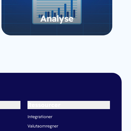
Analyse
Gå til kursus
Ressourcer
Integrationer
Valutaomregner