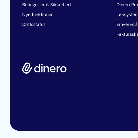
Betingelser & Sikkerhed
Dinero Pr
Nye funktioner
Lønsyste
Driftsstatus
Erhvervslå
Fakturask