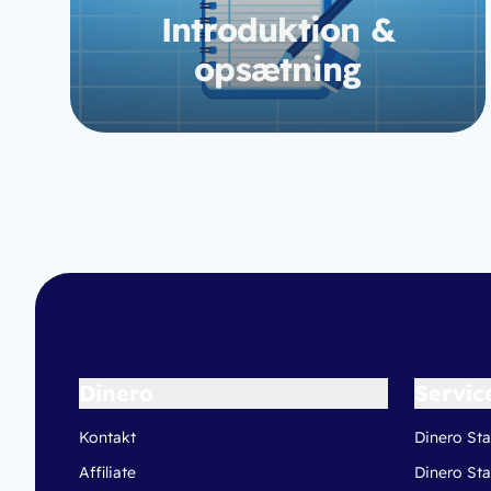
Introduktion &
opsætning
Gå til kursus
Dinero
Servic
Kontakt
Dinero Sta
Affiliate
Dinero Sta